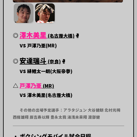
澤木美里
◎
🥊
(名古屋大橋)
vs
戸澤乃亜(MR)
安達瑞斗
◎
🥊
(奈良)
vs
緋鯉太一朗(大阪帝拳)
△
戸澤乃亜
(MR)
vs
澤木美里(名古屋大橋)
その他の出場予定選手：アラタジュン 大谷健朗 北村光稀
西條雄翔 辰吉寿以輝 豊永太我 湯浅未来翔 渡部健
・
ボクシングモバイル試合日程