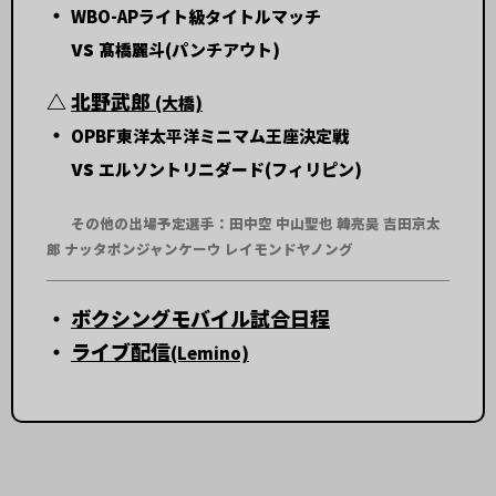
・
WBO-APライト級タイトルマッチ
vs
髙橋麗斗(パンチアウト)
△
北野武郎
(大橋)
・
OPBF東洋太平洋ミニマム王座決定戦
vs
エルソントリニダード(フィリピン)
その他の出場予定選手：田中空 中山聖也 韓亮昊 吉田京太
郎 ナッタポンジャンケーウ レイモンドヤノング
・
ボクシングモバイル試合日程
・
ライブ配信
(Lemino)