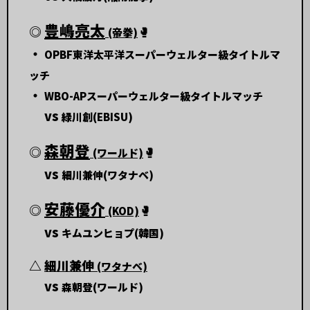
豊嶋亮太
◎
🥊
(帝拳)
・
OPBF東洋太平洋スーパーウェルター級タイトルマ
ッチ
・
WBO-APスーパーウェルター級タイトルマッチ
vs
緑川創(EBISU)
森朝登
◎
🥊
(ワールド)
vs
細川兼伸(ワタナベ)
安藤優介
◎
🥊
(KOD)
vs
キムユンヒョプ(韓国)
△
細川兼伸
(ワタナベ)
vs
森朝登(ワールド)