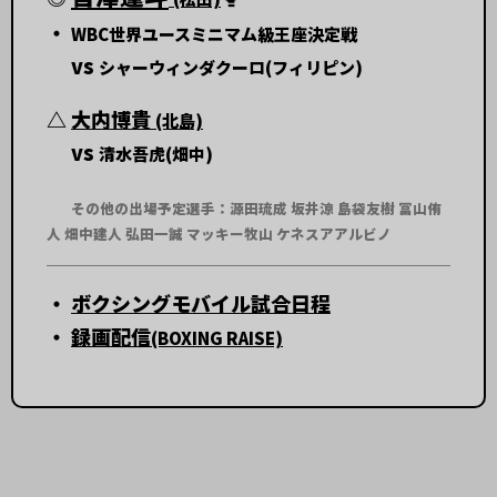
・
WBC世界ユースミニマム級王座決定戦
vs
シャーウィンダクーロ(フィリピン)
△
大内博貴
(北島)
vs
清水吾虎(畑中)
その他の出場予定選手：源田琉成 坂井涼 島袋友樹 冨山侑
人 畑中建人 弘田一誠 マッキー牧山 ケネスアアルビノ
・
ボクシングモバイル試合日程
・
録画配信
(BOXING RAISE)