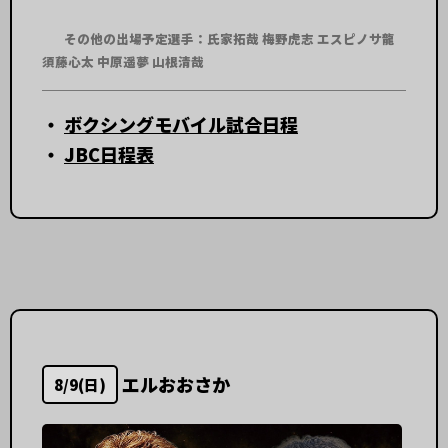
その他の出場予定選手：氏家拓哉 梅野虎志 エスピノサ龍
須藤心太 中原遥夢 山根清哉
・
ボクシングモバイル試合日程
・
JBC日程表
エルおおさか
8/9(日)