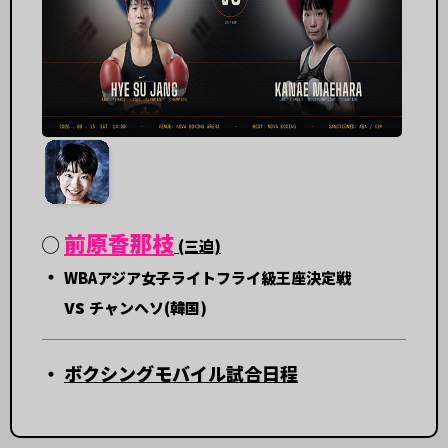
前原香那枝
◯
(三迫)
・
WBAアジア女子ライトフライ級王座決定戦
vs
チャンヘソ(韓国)
・
ボクシングモバイル試合日程