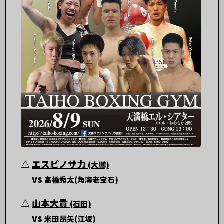
△
エスピノサ力
(大鵬)
vs
高橋秀太(角海老宝石)
△
山本大貴
(石田)
vs
米田昂矢(江坂)