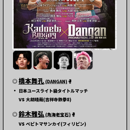
橋本舞孔
◎
🥊
(DANGAN)
・
日本ユースライト級タイトルマッチ
vs
大胡晴哉(吉祥寺鉄拳8)
鈴木雅弘
◎
🥊
(角海老宝石)
vs
ペピトマサンカイ(フィリピン)