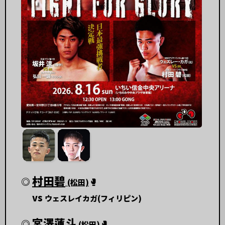
村田碧
◎
🥊
(松田)
vs
ウェスレイカガ(フィリピン)
宮澤蓮斗
◎
🥊
(松田)