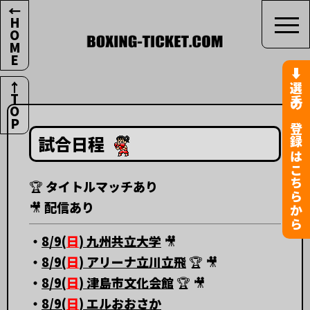
v
←HOME
⬇︎選手の登録はこちらから
↑TOP
試合日程
🏆 タイトルマッチあり
🎥 配信あり
・
8/9(
日
) 九州共立大学
🎥
・
8/9(
日
) アリーナ立川立飛
🏆 🎥
・
8/9(
日
) 津島市文化会館
🏆 🎥
・
8/9(
日
) エルおおさか