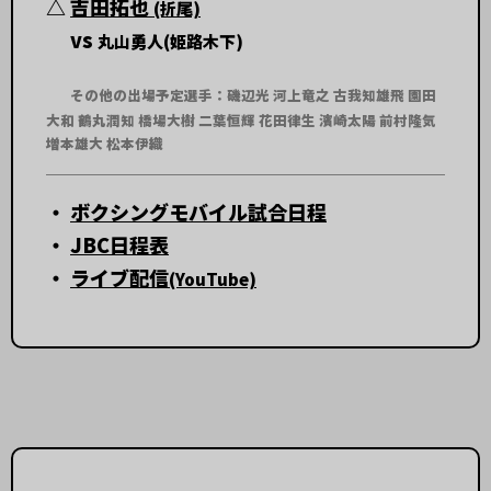
△
吉田拓也
(折尾)
vs
丸山勇人(姫路木下)
その他の出場予定選手：磯辺光 河上竜之 古我知雄飛 園田
大和 鶴丸潤知 橋場大樹 二葉恒輝 花田律生 濱崎太陽 前村隆気
増本雄大 松本伊織
・
ボクシングモバイル試合日程
・
JBC日程表
・
ライブ配信
(YouTube)