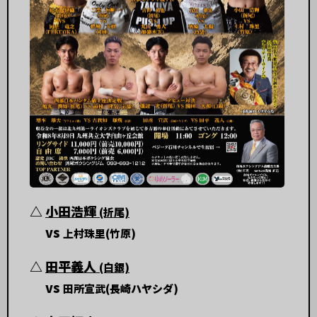
△
小田浩輝
(折尾)
vs
上村珠里(竹原)
△
田平義人
(白銀)
vs
田所宣武(長崎ハヤシダ)