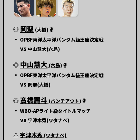
岡聖
◎
🥊
(大橋)
・
OPBF東洋太平洋バンタム級王座決定戦
vs
中山慧大(六島)
中山慧大
◎
🥊
(六島)
・
OPBF東洋太平洋バンタム級王座決定戦
vs
岡聖(大橋)
髙橋麗斗
◎
🥊
(パンチアウト)
・
WBO-APライト級タイトルマッチ
vs
宇津木秀(ワタナベ)
△
宇津木秀
(ワタナベ)