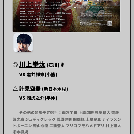
川上拳汰
◎
🥊
(石川)
vs
岩井祥來(小熊)
△
計見空寿
(新日本木村)
vs
潤虎之介(平仲)
その他の出場予定選手：雨宮宇宙 上原涼雅 鬼塚晴大 齋藤
眞之助 ジュディクレッグ 菅原健史 関瑞規 土屋良真 ティラメン
トボーエン 徳山心優 二瓶蒼太 マリコフモハメドアリ 村上雄大
米本将規