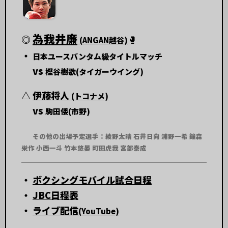
為我井廉
◎
🥊
(ANGAN越谷)
・
日本ユースバンタム級タイトルマッチ
vs
樫谷樹歌(タイガーウイング)
△
伊藤将人
(トコナメ)
vs
駒田倭(市野)
その他の出場予定選手：綾野太晴 石井日向 浦野一希 鐘森
栄作 小西一斗 竹本悠晏 町田虎我 宮部泰成
・
ボクシングモバイル試合日程
・
JBC日程表
・
ライブ配信
(YouTube)