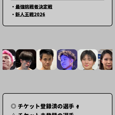
・
最強挑戦者決定戦
・
新人王戦2026
◎ チケット登録済の選手
🥊