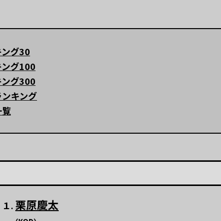
ング30
ング100
ング300
ランキング
一覧
栗原慶太
１.