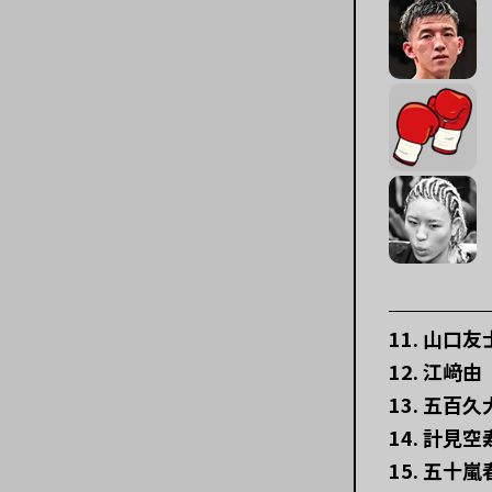
11. 山口友
12. 江﨑由
13. 五百久
14. 計見空
15. 五十