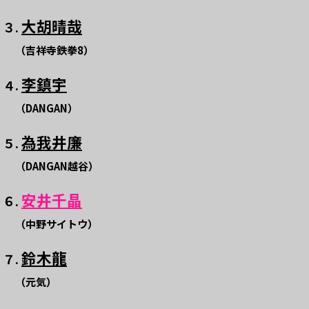
大胡晴哉
３.
（吉祥寺鉄拳8）
李鎮宇
４.
（DANGAN）
為我井廉
５.
（DANGAN越谷）
安井千晶
６.
（中野サイトウ）
鈴木龍
７.
（元気）