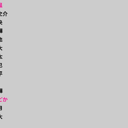
温
龍之介
央
輝
也
大
太
巳
平
輝
どか
月
大