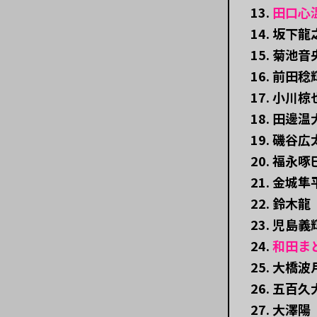
13.
田口心
14. 坂下
15. 菊池音
16. 前田稔
17. 小川椋
18. 田邊温
19. 磯谷広
20. 福永啄
21. 金城隼
22. 鈴木龍
23. 児島義
24.
和田ま
25. 大橋波
26. 五百久
27. 大澤陽