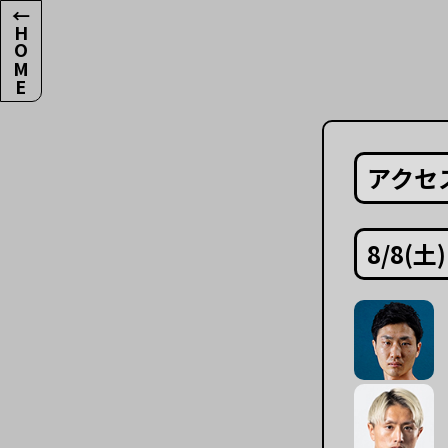
←HOME
アクセ
8/8(土)