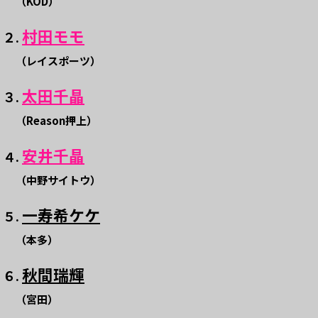
（KOD）
村田モモ
２.
（レイスポーツ）
太田千晶
３.
（Reason押上）
安井千晶
４.
（中野サイトウ）
一寿希ケケ
５.
（本多）
秋間瑞輝
６.
（宮田）