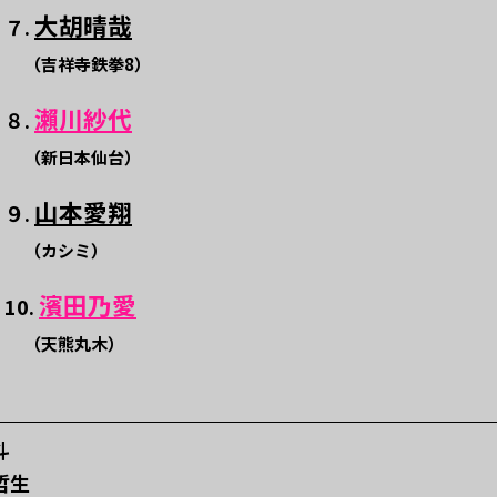
大胡晴哉
７.
（吉祥寺鉄拳8）
瀨川紗代
８.
（新日本仙台）
山本愛翔
９.
（カシミ）
濱田乃愛
10.
（天熊丸木）
斗
場哲生