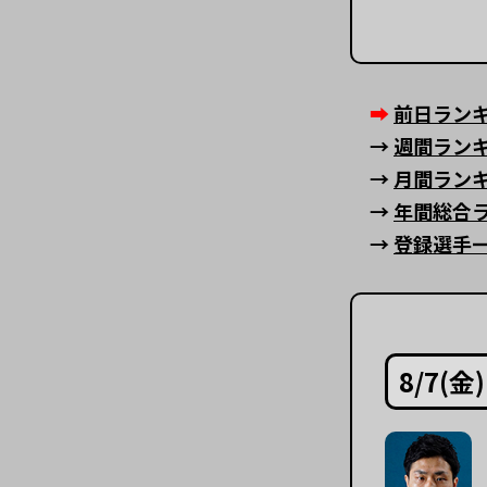
➡︎
前日ランキ
→
週間ランキ
→
月間ランキ
→
年間総合
→
登録選手
8/7(金)