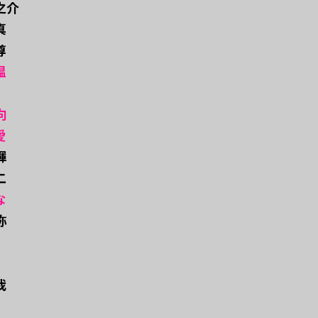
龍之介
真
尊
温
向
愛
輝
二
な
弥
我