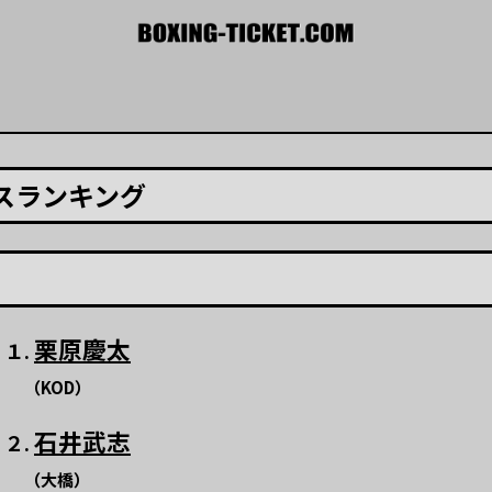
スランキング
栗原慶太
１.
（KOD）
石井武志
２.
（大橋）