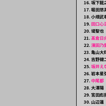
16. 坂下
17. 堀田悠
18. 小畑武
19.
田口心
20. 堤聖也
21.
髙倉日
22.
濱田乃
23. 亀山大
24. 吉野健
25.
坂井え
26. 岩本星
27.
中尾都
28. 大澤陽
29. 宮田彪
30. 山辺蓮