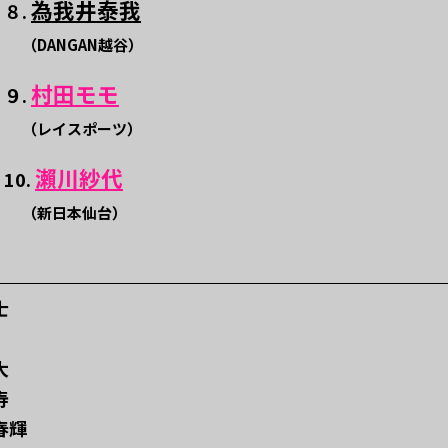
為我井泰我
８.
（DANGAN越谷）
村田モモ
９.
（レイスポーツ）
瀨川紗代
10.
（新日本仙台）
士
大
寿
嵐春輝